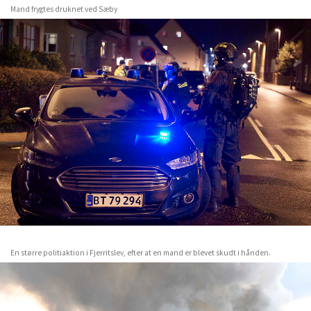
Mand frygtes druknet ved Sæby
En større politiaktion i Fjerritslev, efter at en mand er blevet skudt i hånden.